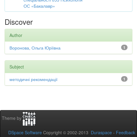
ОС «Бакалавр»
Discover
Author
Воронова, Ольга Юріївна
1
Subject
методичні рекомендації
1
Theme by
DSpace Software
Copyright © 2002-2013
Duraspace
-
Feedback