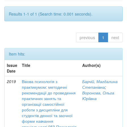
Results 1-1 of 1 (Search time: 0.001 seconds).
previous
1
next
Item hits:
Issue
Title
Author(s)
Date
2019
Вікова психологія з
Барчій, Магдалина
практикумом: методичні
Степанівна
;
рекомендації до проведення
Воронова, Ольга
практичних занять та
Юріївна
організації самостійної
роботи з дисципліни для
студентів денної та заочної
форми навчання
спеціальності 053 Психологія