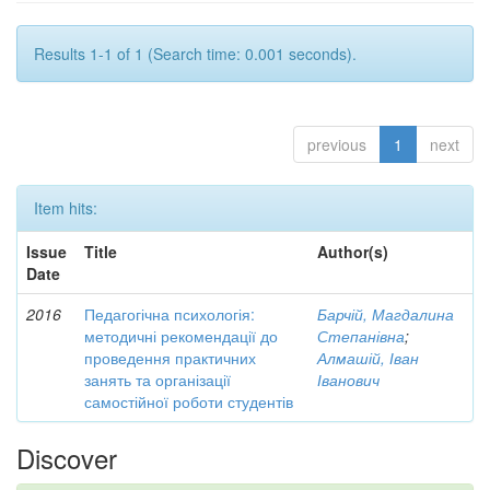
Results 1-1 of 1 (Search time: 0.001 seconds).
previous
1
next
Item hits:
Issue
Title
Author(s)
Date
2016
Педагогічна психологія:
Барчій, Магдалина
методичні рекомендації до
Степанівна
;
проведення практичних
Алмашій, Іван
занять та організації
Іванович
самостійної роботи студентів
Discover