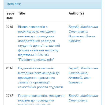
Item hits:
Issue
Title
Author(s)
Date
2016
Вікова психологія з
Барчій, Магдалина
практикумом: методичні
Степанівна
;
вказівки до проведення
Воронова, Ольга
лабораторних робіт для
Юріївна
студентів денної та заочної
форми навчання напряму
підготовки 6.030103
"Практична психологія"
2016
Педагогічна психологія:
Барчій, Магдалина
методичні рекомендації до
Степанівна
;
проведення практичних
Алмашій, Іван
занять та організації
Іванович
самостійної роботи студентів
2017
Геронтопсихологія: методичні
Барчій, Магдалина
вказівки до проведення
Степанівна
практичних занять та