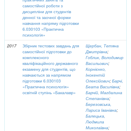
самостійної роботи з
дисципліни для студентів
денної та заочної форми
навчання напряму підготовки
6.030103 «Практична
психологія»
2017
Збірник тестових завдань для
Щербан, Тетяна
самостійної підготовки до
Дмитрівна
;
комплексного
Гоблик, Володимир
кваліфікаційного державного
Васильович
;
екзамену для студентів, що
Корнієнко,
навчаються за напрямом
Інокентій
підготовки 6.030103
Олексійович
;
Барчі,
«Практична психологія»
Беата Василівна
;
освітній ступінь «Бакалавр»
Барчій, Магдалина
Степанівна
;
Березовська,
Лариса Іванівна
;
Балецька,
Людмила
Миколаївна
;