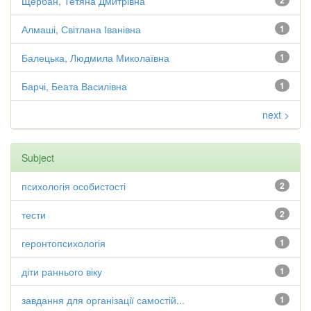
Щербан, Тетяна Дмитрівна
2
Алмаші, Світлана Іванівна
1
Балецька, Людмила Миколаївна
1
Барчі, Беата Василівна
1
next >
Subject
психологія особистості
2
тести
2
геронтопсихологія
1
діти раннього віку
1
завдання для організації самостій...
1