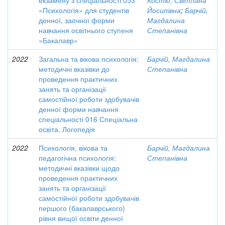
екзамену з спеціальності 053
Костю, Світлана
«Психологія» для студентів
Йосипівна
;
Барчій,
денної, заочної форми
Магдалина
навчання освітнього ступеня
Степанівна
«Бакалавр»
2022
Загальна та вікова психологія:
Барчій, Магдалина
методичні вказівки до
Степанівна
проведення практичних
занять та організації
самостійної роботи здобувачів
денної форми навчання
спеціальності 016 Спеціальна
освіта. Логопедія
2022
Психологія, вікова та
Барчій, Магдалина
педагогічна психологія:
Степанівна
методичні вказівки щодо
проведення практичних
занять та організації
самостійної роботи здобувачів
першого (бакалаврського)
рівня вищої освіти денної