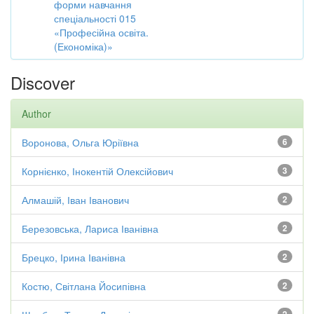
форми навчання
спеціальності 015
«Професійна освіта.
(Економіка)»
Discover
Author
Воронова, Ольга Юріївна
6
Корнієнко, Інокентій Олексійович
3
Алмашій, Іван Іванович
2
Березовська, Лариса Іванівна
2
Брецко, Ірина Іванівна
2
Костю, Світлана Йосипівна
2