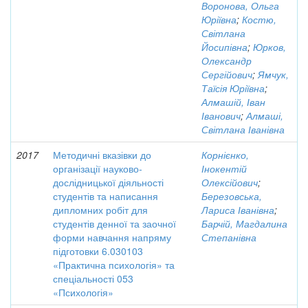
Воронова, Ольга
Юріївна
;
Костю,
Світлана
Йосипівна
;
Юрков,
Олександр
Сергійович
;
Ямчук,
Таїсія Юріївна
;
Алмашій, Іван
Іванович
;
Алмаші,
Світлана Іванівна
2017
Методичні вказівки до
Корнієнко,
організації науково-
Інокентій
дослідницької діяльності
Олексійович
;
студентів та написання
Березовська,
дипломних робіт для
Лариса Іванівна
;
студентів денної та заочної
Барчій, Магдалина
форми навчання напряму
Степанівна
підготовки 6.030103
«Практична психологія» та
спеціальності 053
«Психологія»