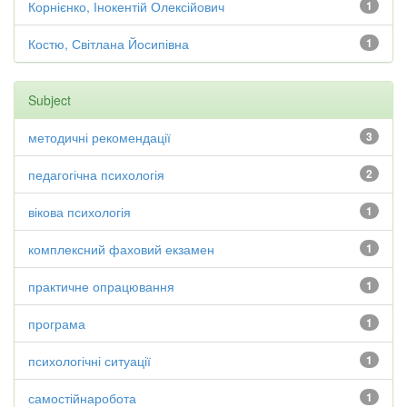
Корнієнко, Інокентій Олексійович
1
Костю, Світлана Йосипівна
1
Subject
методичні рекомендації
3
педагогічна психологія
2
вікова психологія
1
комплексний фаховий екзамен
1
практичне опрацювання
1
програма
1
психологічні ситуації
1
самостійнаробота
1