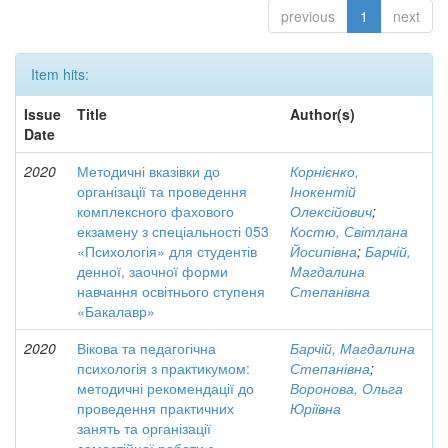
previous
1
next
Item hits:
Issue
Title
Author(s)
Date
2020
Методичні вказівки до
Корнієнко,
організації та проведення
Інокентій
комплексного фахового
Олексійович
;
екзамену з спеціальності 053
Костю, Світлана
«Психологія» для студентів
Йосипівна
;
Барчій,
денної, заочної форми
Магдалина
навчання освітнього ступеня
Степанівна
«Бакалавр»
2020
Вікова та педагогічна
Барчій, Магдалина
психологія з практикумом:
Степанівна
;
методичні рекомендації до
Воронова, Ольга
проведення практичних
Юріївна
занять та організації