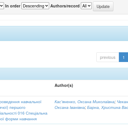
In order
Authors/record
previous
1
Author(s)
проведення навчальної
Кас'яненко, Оксана Миколаївна
;
Чекан
мчої) першого
Оксана Іванівна
;
Барна, Христина Вас
ціальності 016 Спеціальна
нної форми навчання