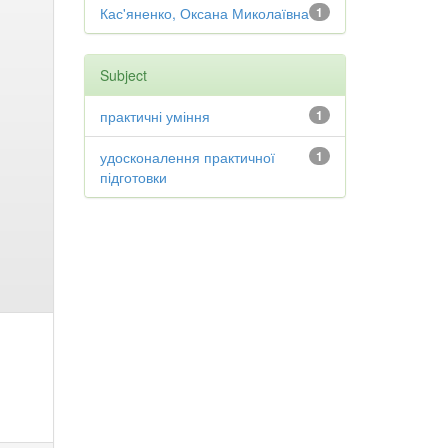
Кас'яненко, Оксана Миколаївна
1
Subject
практичні уміння
1
удосконалення практичної
1
підготовки