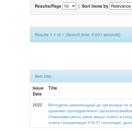
Results/Page
|
Sort items by
Results 1-1 of 1 (Search time: 0.001 seconds).
Item hits:
Issue
Title
Date
2022
Методичні рекомендації до організації та 
практики пропедевтичної (загальноознайо
(бакалаврського) рівня вищої освіти зі спе
освіта спеціалізація 016.01-логопедія, де