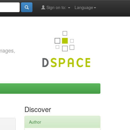
Sign on to:
Language
images,
Discover
Author