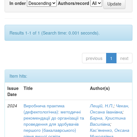
In order
Authors/record
Results 1-1 of 1 (Search time: 0.001 seconds).
previous
1
next
Item hits:
Issue
Title
Author(s)
Date
2024
Виробнича практика
Лещій, Н.П.
;
Чекан,
(дефектологічна): методичні
Оксана Іванівна
;
рекомендації до організації та
Барна, Христина
проведення для здобувачів
Василівна
;
першого (бакалаврського)
Кас’яненко, Оксана
рівня вищої освіти
Миколаївна