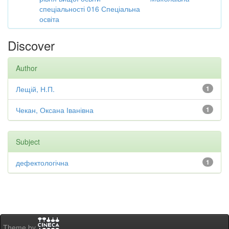
спеціальності 016 Спеціальна
освіта
Discover
Author
Лещій, Н.П.
1
Чекан, Оксана Іванівна
1
Subject
дефектологічна
1
Theme by