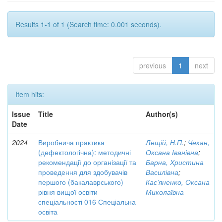
Results 1-1 of 1 (Search time: 0.001 seconds).
previous
1
next
Item hits:
Issue
Title
Author(s)
Date
2024
Виробнича практика
Лещій, Н.П.
;
Чекан,
(дефектологічна): методичні
Оксана Іванівна
;
рекомендації до організації та
Барна, Христина
проведення для здобувачів
Василівна
;
першого (бакалаврського)
Кас’яненко, Оксана
рівня вищої освіти
Миколаївна
спеціальності 016 Спеціальна
освіта