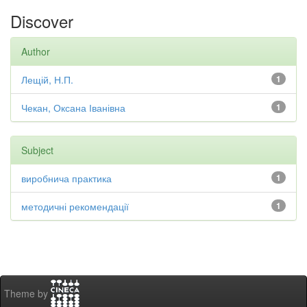
Discover
Author
Лещій, Н.П.
1
Чекан, Оксана Іванівна
1
Subject
виробнича практика
1
методичні рекомендації
1
Theme by