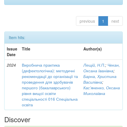
previous
1
next
Item hits:
Issue
Title
Author(s)
Date
2024
Виробнича практика
Лещій, Н.П.
;
Чекан,
(дефектологічна): методичні
Оксана Іванівна
;
рекомендації до організації та
Барна, Христина
проведення для здобувачів
Василівна
;
першого (бакалаврського)
Кас’яненко, Оксана
рівня вищої освіти
Миколаївна
спеціальності 016 Спеціальна
освіта
Discover