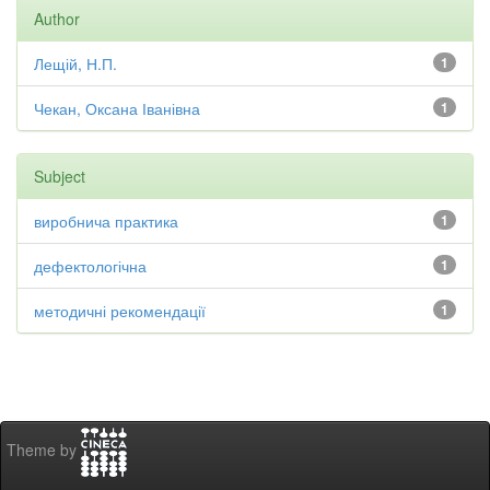
Author
Лещій, Н.П.
1
Чекан, Оксана Іванівна
1
Subject
виробнича практика
1
дефектологічна
1
методичні рекомендації
1
Theme by