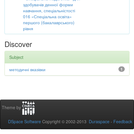
здобувачів денної форми
навчання, спеціальністості
016 «Спеціальна освіта»
першого (бакалаврського)
рівня
Discover
Subject
методичні вказівки
1
Theme by
DSpace Software
Copyright © 2002-2013
Duraspace
-
Feedback