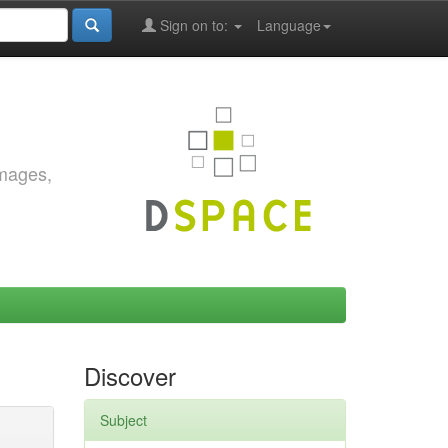
Sign on to:
Language
images,
Discover
Subject