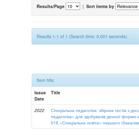
Results/Page
|
Sort items by
Results 1-1 of 1 (Search time: 0.001 seconds).
Item hits:
Issue
Title
Date
2022
Спеціальна педагогіка: збірник тестів з д
педагогіка» для здобувачів денної форми н
016 «Спеціальна освіта» першого (бакалав