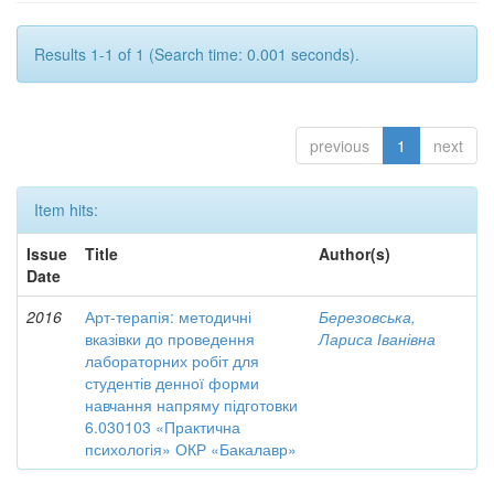
Results 1-1 of 1 (Search time: 0.001 seconds).
previous
1
next
Item hits:
Issue
Title
Author(s)
Date
2016
Арт-терапія: методичні
Березовська,
вказівки до проведення
Лариса Іванівна
лабораторних робіт для
студентів денної форми
навчання напряму підготовки
6.030103 «Практична
психологія» ОКР «Бакалавр»