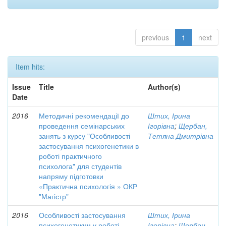
previous
1
next
Item hits:
Issue
Title
Author(s)
Date
2016
Методичні рекомендації до
Штих, Ірина
проведення семінарських
Ігорівна
;
Щербан,
занять з курсу "Особливості
Тетяна Дмитрівна
застосування психогенетики в
роботі практичного
психолога" для студентів
напряму підготовки
«Практична психологія » ОКР
"Магістр"
2016
Особливості застосування
Штих, Ірина
психогенетикии у роботі
Ігорівна
;
Щербан,