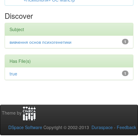
Discover
Subject
вивчення основ психогенетики
1
Has File(s)
true
1
Theme by
DSpace Software
Copyright © 2002-2013
Duraspace
-
Feedback