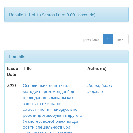
Results 1-1 of 1 (Search time: 0.001 seconds).
previous
1
next
Item hits:
Issue
Title
Author(s)
Date
2021
Основи психогенетики:
Штих, Ірина
методичні рекомендації до
Ігорівна
проведення семінарських
занять та виконання
самостійної й індивідуальної
роботи для здобувачів другого
(магістерського) рівня вищої
освіти спеціальності 053
«Психологія» ОС Магістр