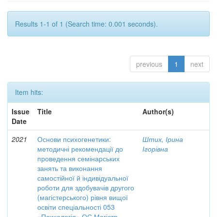
Results 1-1 of 1 (Search time: 0.001 seconds).
previous
1
next
Item hits:
Issue
Title
Author(s)
Date
2021
Основи психогенетики:
Штих, Ірина
методичні рекомендації до
Ігорівна
проведення семінарських
занять та виконання
самостійної й індивідуальної
роботи для здобувачів другого
(магістерського) рівня вищої
освіти спеціальності 053
«Психологія» ОС Магістр