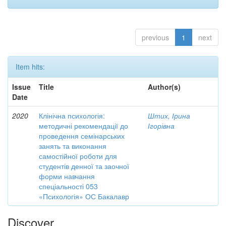
previous
1
next
Item hits:
Issue
Title
Author(s)
Date
2020
Клінічна психологія:
Штих, Ірина
методичні рекомендації до
Ігорівна
проведення семінарських
занять та виконання
самостійної роботи для
студентів денної та заочної
форми навчання
спеціальності 053
«Психологія» ОС Бакалавр
Discover