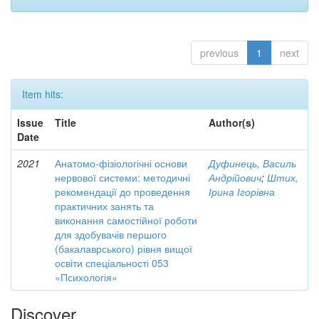
previous
1
next
Item hits:
Issue
Title
Author(s)
Date
2021
Анатомо-фізіологічні основи
Дуфинець, Василь
нервової системи: методичні
Андрійович
;
Штих,
рекомендації до проведення
Ірина Ігорівна
практичних занять та
виконання самостійної роботи
для здобувачів першого
(бакалаврського) рівня вищої
освіти спеціальності 053
«Психологія»
Discover