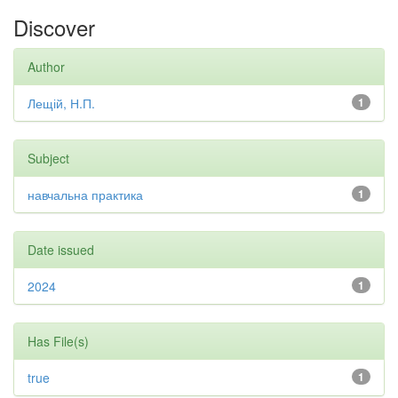
Discover
Author
Лещій, Н.П.
1
Subject
навчальна практика
1
Date issued
2024
1
Has File(s)
true
1