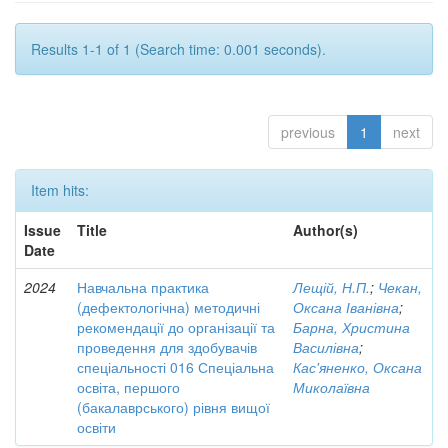
Results 1-1 of 1 (Search time: 0.001 seconds).
previous
1
next
Item hits:
Issue
Title
Author(s)
Date
2024
Навчальна практика
Лещій, Н.П.
;
Чекан,
(дефектологічна) методичні
Оксана Іванівна
;
рекомендації до організації та
Барна, Христина
проведення для здобувачів
Василівна
;
спеціальності 016 Спеціальна
Кас'яненко, Оксана
освіта, першого
Миколаївна
(бакалаврського) рівня вищої
освіти