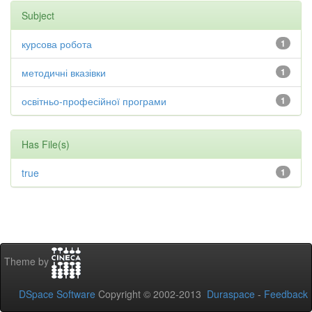
Subject
курсова робота
1
методичні вказівки
1
освітньо-професійної програми
1
Has File(s)
true
1
Theme by
DSpace Software
Copyright © 2002-2013
Duraspace
-
Feedback