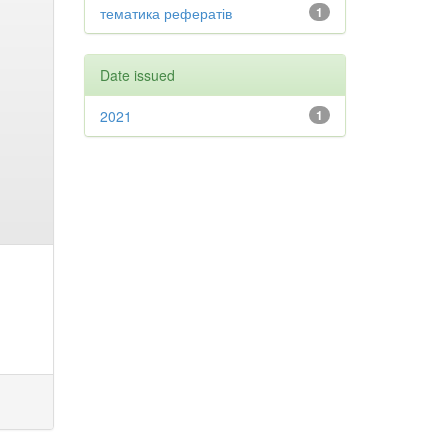
тематика рефератів
1
Date issued
2021
1