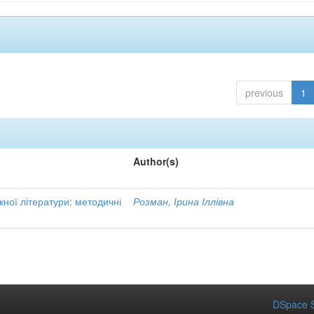
previous
1
Author(s)
жної літератури: методичні
Розман, Ірина Іллівна
DSpace S