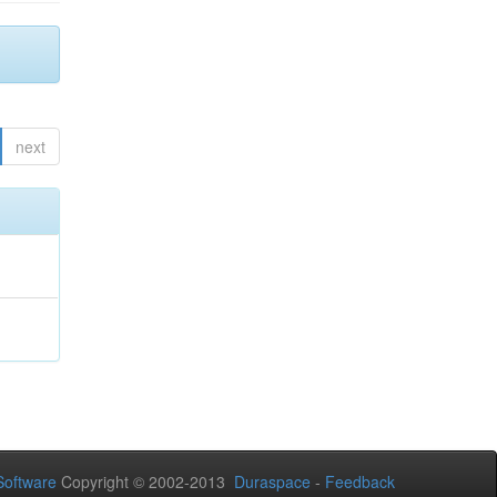
next
oftware
Copyright © 2002-2013
Duraspace
-
Feedback