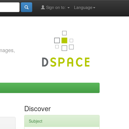
Sign on to:
Language
images,
Discover
Subject