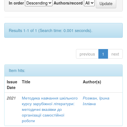
In order
Authors/record
Results 1-1 of 1 (Search time: 0.001 seconds).
previous
1
next
Item hits:
Issue
Title
Author(s)
Date
2021
Методика навчання шкільного
Розман, Ірина
курсу зарубіжної літератури:
Іллівна
методичні вказівки до
організації самостійної
роботи