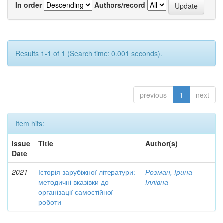
In order
Authors/record
Results 1-1 of 1 (Search time: 0.001 seconds).
previous
1
next
Item hits:
Issue
Title
Author(s)
Date
2021
Історія зарубіжної літератури:
Розман, Ірина
методичні вказівки до
Іллівна
організації самостійної
роботи