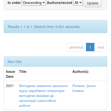
In order
Authors/record
Results 1-1 of 1 (Search time: 0.001 seconds).
previous
1
next
Item hits:
Issue
Title
Author(s)
Date
2021
Методика навчання шкільного
Розман, Ірина
курсу зарубіжної літератури:
Іллівна
методичні вказівки до
організації самостійної
роботи