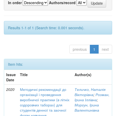
In order
Authors/record
Results 1-1 of 1 (Search time: 0.001 seconds).
previous
1
next
Item hits:
Issue
Title
Author(s)
Date
2020
Методичні рекомендації до
Теличко, Наталія
організації і проведення
Вікторівна
;
Розман,
виробничої практики (в літніх
Ірина Іллівна
;
оздоровчих таборах) для
Моргун, Ірина
студентів денної та заочної
Валентинівна
форм навчання