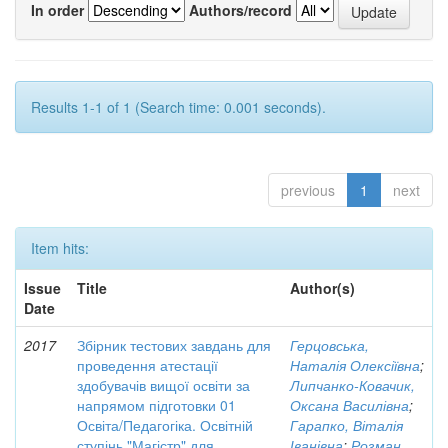
In order
Authors/record
Results 1-1 of 1 (Search time: 0.001 seconds).
previous
1
next
Item hits:
Issue
Title
Author(s)
Date
2017
Збірник тестових завдань для
Герцовська,
проведення атестації
Наталія Олексіївна
;
здобувачів вищої освіти за
Липчанко-Ковачик,
напрямом підготовки 01
Оксана Василівна
;
Освіта/Педагогіка. Освітній
Гарапко, Віталія
ступінь "Магістр" для
Іванівна
;
Розман,