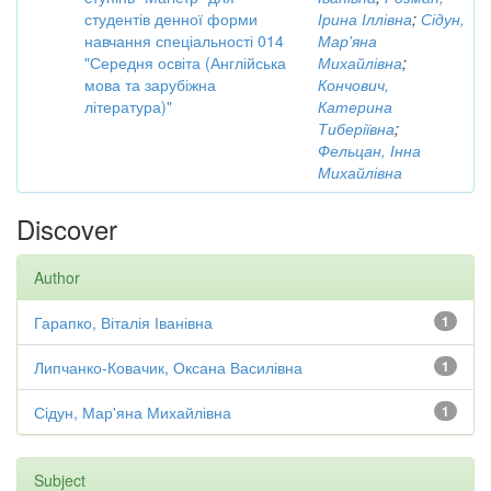
студентів денної форми
Ірина Іллівна
;
Сідун,
навчання спеціальності 014
Мар'яна
"Середня освіта (Англійська
Михайлівна
;
мова та зарубіжна
Кончович,
література)"
Катерина
Тиберіївна
;
Фельцан, Інна
Михайлівна
Discover
Author
Гарапко, Віталія Іванівна
1
Липчанко-Ковачик, Оксана Василівна
1
Сідун, Мар'яна Михайлівна
1
Subject