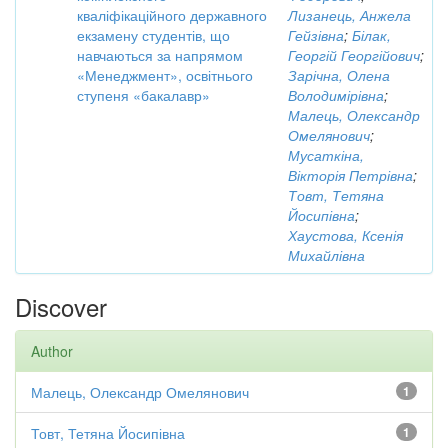
кваліфікаційного державного
Лизанець, Анжела
екзамену студентів, що
Гейзівна
;
Білак,
навчаються за напрямом
Георгій Георгійович
;
«Менеджмент», освітнього
Зарічна, Олена
ступеня «бакалавр»
Володимірівна
;
Малець, Олександр
Омелянович
;
Мусаткіна,
Вікторія Петрівна
;
Товт, Тетяна
Йосипівна
;
Хаустова, Ксенія
Михайлівна
Discover
Author
Малець, Олександр Омелянович
1
Товт, Тетяна Йосипівна
1