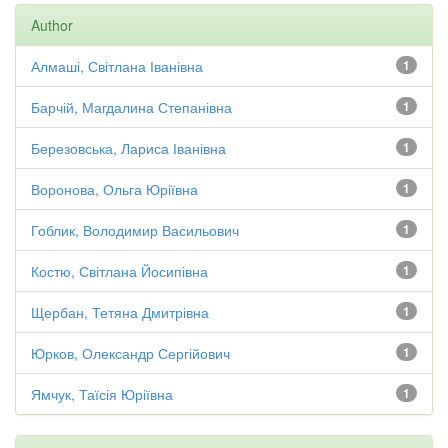
Author
Алмаші, Світлана Іванівна
1
Барчій, Магдалина Степанівна
1
Березовська, Лариса Іванівна
1
Воронова, Ольга Юріївна
1
Гоблик, Володимир Васильович
1
Костю, Світлана Йосипівна
1
Щербан, Тетяна Дмитрівна
1
Юрков, Олександр Сергійович
1
Ямчук, Таїсія Юріївна
1