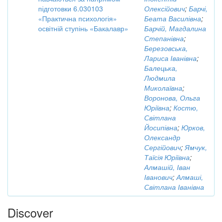
підготовки 6.030103
Олексійович
;
Барчі,
«Практична психологія»
Беата Василівна
;
освітній ступінь «Бакалавр»
Барчій, Магдалина
Степанівна
;
Березовська,
Лариса Іванівна
;
Балецька,
Людмила
Миколаївна
;
Воронова, Ольга
Юріївна
;
Костю,
Світлана
Йосипівна
;
Юрков,
Олександр
Сергійович
;
Ямчук,
Таїсія Юріївна
;
Алмашій, Іван
Іванович
;
Алмаші,
Світлана Іванівна
Discover