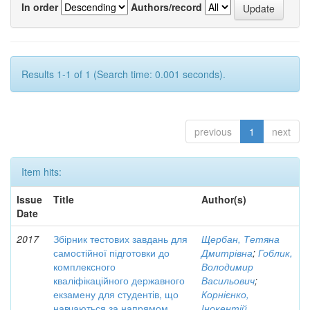
In order
Authors/record
Results 1-1 of 1 (Search time: 0.001 seconds).
previous
1
next
Item hits:
Issue
Title
Author(s)
Date
2017
Збірник тестових завдань для
Щербан, Тетяна
самостійної підготовки до
Дмитрівна
;
Гоблик,
комплексного
Володимир
кваліфікаційного державного
Васильович
;
екзамену для студентів, що
Корнієнко,
навчаються за напрямом
Інокентій