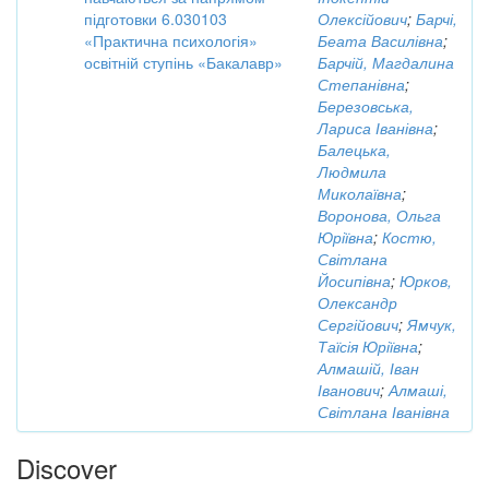
підготовки 6.030103
Олексійович
;
Барчі,
«Практична психологія»
Беата Василівна
;
освітній ступінь «Бакалавр»
Барчій, Магдалина
Степанівна
;
Березовська,
Лариса Іванівна
;
Балецька,
Людмила
Миколаївна
;
Воронова, Ольга
Юріївна
;
Костю,
Світлана
Йосипівна
;
Юрков,
Олександр
Сергійович
;
Ямчук,
Таїсія Юріївна
;
Алмашій, Іван
Іванович
;
Алмаші,
Світлана Іванівна
Discover