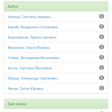
Author
Алмаші, Світлана Іванівна
1
Барчій, Магдалина Степанівна
1
Березовська, Лариса Іванівна
1
Воронова, Ольга Юріївна
1
Гоблик, Володимир Васильович
1
Костю, Світлана Йосипівна
1
Юрков, Олександр Сергійович
1
Ямчук, Таїсія Юріївна
1
Date issued