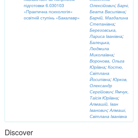
підготовки 6.030103
Олексійович
;
Барчі,
«Практична психологія»
Беата Василівна
;
освітній ступінь «Бакалавр»
Барчій, Магдалина
Степанівна
;
Березовська,
Лариса Іванівна
;
Балецька,
Людмила
Миколаївна
;
Воронова, Ольга
Юріївна
;
Костю,
Світлана
Йосипівна
;
Юрков,
Олександр
Сергійович
;
Ямчук,
Таїсія Юріївна
;
Алмашій, Іван
Іванович
;
Алмаші,
Світлана Іванівна
Discover