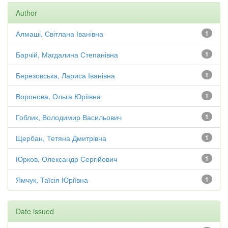
Author
Алмаші, Світлана Іванівна
1
Барчій, Магдалина Степанівна
1
Березовська, Лариса Іванівна
1
Воронова, Ольга Юріївна
1
Гоблик, Володимир Васильович
1
Щербан, Тетяна Дмитрівна
1
Юрков, Олександр Сергійович
1
Ямчук, Таїсія Юріївна
1
Date issued