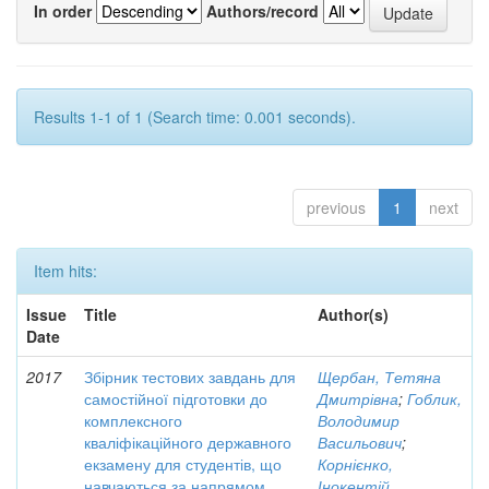
In order
Authors/record
Results 1-1 of 1 (Search time: 0.001 seconds).
previous
1
next
Item hits:
Issue
Title
Author(s)
Date
2017
Збірник тестових завдань для
Щербан, Тетяна
самостійної підготовки до
Дмитрівна
;
Гоблик,
комплексного
Володимир
кваліфікаційного державного
Васильович
;
екзамену для студентів, що
Корнієнко,
навчаються за напрямом
Інокентій