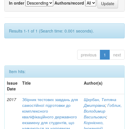
In order
Authors/record
Results 1-1 of 1 (Search time: 0.001 seconds).
previous
1
next
Item hits:
Issue
Title
Author(s)
Date
2017
Збірник тестових завдань для
Щербан, Тетяна
самостійної підготовки до
Дмитрівна
;
Гоблик,
комплексного
Володимир
кваліфікаційного державного
Васильович
;
екзамену для студентів, що
Корнієнко,
навчаються за напрямом
Інокентій