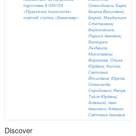
підготовки 6.030103
Олексійович
;
Барчі,
«Практична психологія»
Беата Василівна
;
освітній ступінь «Бакалавр»
Барчій, Магдалина
Степанівна
;
Березовська,
Лариса Іванівна
;
Балецька,
Людмила
Миколаївна
;
Воронова, Ольга
Юріївна
;
Костю,
Світлана
Йосипівна
;
Юрков,
Олександр
Сергійович
;
Ямчук,
Таїсія Юріївна
;
Алмашій, Іван
Іванович
;
Алмаші,
Світлана Іванівна
Discover