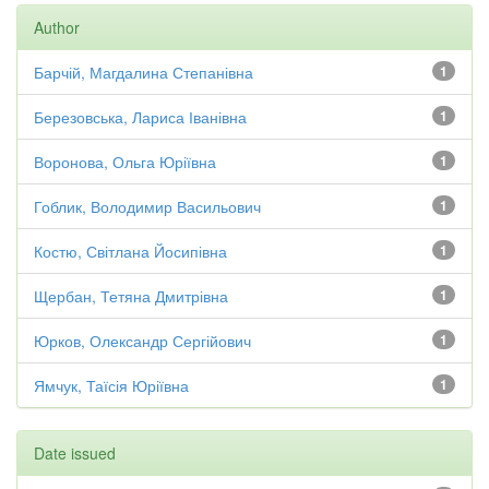
Author
Барчій, Магдалина Степанівна
1
Березовська, Лариса Іванівна
1
Воронова, Ольга Юріївна
1
Гоблик, Володимир Васильович
1
Костю, Світлана Йосипівна
1
Щербан, Тетяна Дмитрівна
1
Юрков, Олександр Сергійович
1
Ямчук, Таїсія Юріївна
1
Date issued