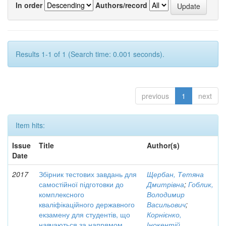
In order
Authors/record
Results 1-1 of 1 (Search time: 0.001 seconds).
previous
1
next
Item hits:
Issue
Title
Author(s)
Date
2017
Збірник тестових завдань для
Щербан, Тетяна
самостійної підготовки до
Дмитрівна
;
Гоблик,
комплексного
Володимир
кваліфікаційного державного
Васильович
;
екзамену для студентів, що
Корнієнко,
навчаються за напрямом
Інокентій