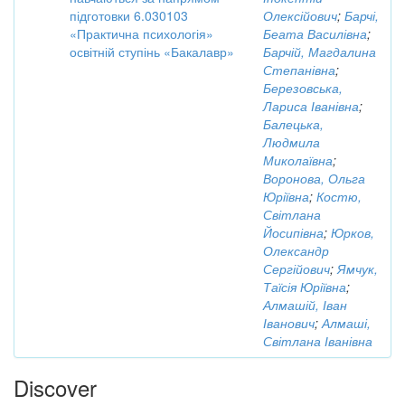
підготовки 6.030103
Олексійович
;
Барчі,
«Практична психологія»
Беата Василівна
;
освітній ступінь «Бакалавр»
Барчій, Магдалина
Степанівна
;
Березовська,
Лариса Іванівна
;
Балецька,
Людмила
Миколаївна
;
Воронова, Ольга
Юріївна
;
Костю,
Світлана
Йосипівна
;
Юрков,
Олександр
Сергійович
;
Ямчук,
Таїсія Юріївна
;
Алмашій, Іван
Іванович
;
Алмаші,
Світлана Іванівна
Discover