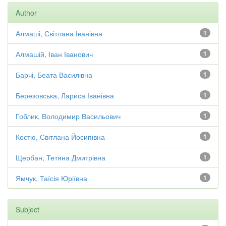
Author
Алмаші, Світлана Іванівна
1
Алмашій, Іван Іванович
1
Барчі, Беата Василівна
1
Березовська, Лариса Іванівна
1
Гоблик, Володимир Васильович
1
Костю, Світлана Йосипівна
1
Щербан, Тетяна Дмитрівна
1
Ямчук, Таїсія Юріївна
1
Subject