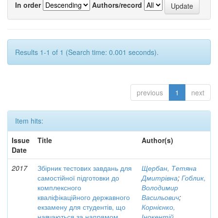
In order
Authors/record
Results 1-1 of 1 (Search time: 0.001 seconds).
previous
1
next
Item hits:
Issue
Title
Author(s)
Date
2017
Збірник тестових завдань для
Щербан, Тетяна
самостійної підготовки до
Дмитрівна
;
Гоблик,
комплексного
Володимир
кваліфікаційного державного
Васильович
;
екзамену для студентів, що
Корнієнко,
навчаються за напрямом
Інокентій