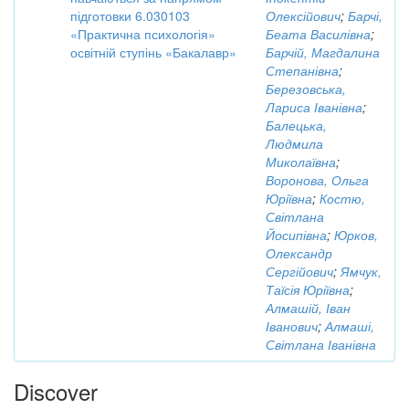
підготовки 6.030103
Олексійович
;
Барчі,
«Практична психологія»
Беата Василівна
;
освітній ступінь «Бакалавр»
Барчій, Магдалина
Степанівна
;
Березовська,
Лариса Іванівна
;
Балецька,
Людмила
Миколаївна
;
Воронова, Ольга
Юріївна
;
Костю,
Світлана
Йосипівна
;
Юрков,
Олександр
Сергійович
;
Ямчук,
Таїсія Юріївна
;
Алмашій, Іван
Іванович
;
Алмаші,
Світлана Іванівна
Discover