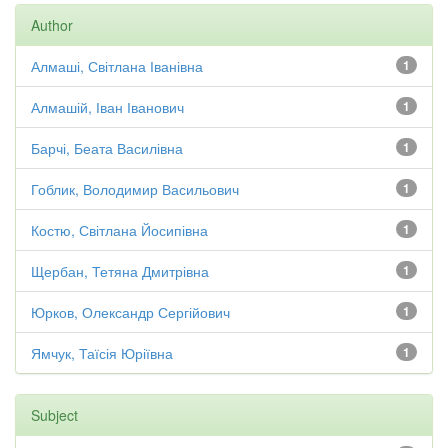
Author
Алмаші, Світлана Іванівна
1
Алмашій, Іван Іванович
1
Барчі, Беата Василівна
1
Гоблик, Володимир Васильович
1
Костю, Світлана Йосипівна
1
Щербан, Тетяна Дмитрівна
1
Юрков, Олександр Сергійович
1
Ямчук, Таїсія Юріївна
1
Subject