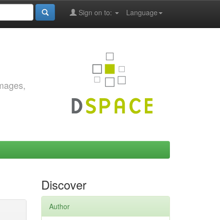
Sign on to:
Language
images,
Discover
Author