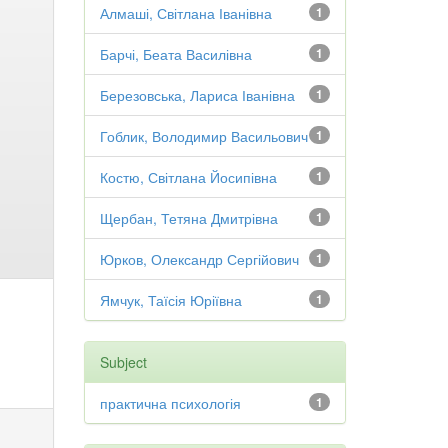
Алмаші, Світлана Іванівна
1
Барчі, Беата Василівна
1
Березовська, Лариса Іванівна
1
Гоблик, Володимир Васильович
1
Костю, Світлана Йосипівна
1
Щербан, Тетяна Дмитрівна
1
Юрков, Олександр Сергійович
1
Ямчук, Таїсія Юріївна
1
Subject
практична психологія
1