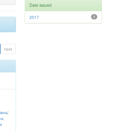
Date issued
2017
1
next
івна
;
ка,
а