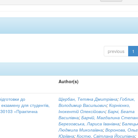
previous
1
Author(s)
підготовки до
Щербан, Тетяна Дмитрівна
;
Гоблик,
 екзамену для студентів,
Володимир Васильович
;
Корнієнко,
030103 «Практична
Інокентій Олексійович
;
Барчі, Беата
Василівна
;
Барчій, Магдалина Степан
Березовська, Лариса Іванівна
;
Балець
Людмила Миколаївна
;
Воронова, Ольг
Юріївна
;
Костю, Світлана Йосипівна
;