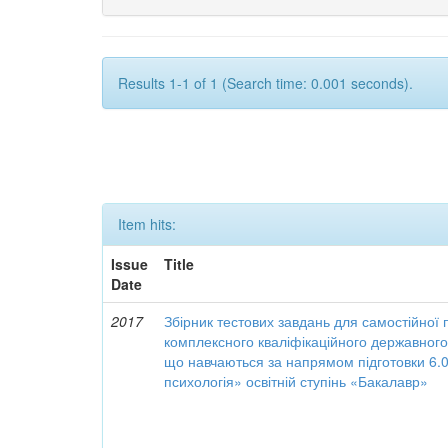
Results 1-1 of 1 (Search time: 0.001 seconds).
Item hits:
Issue
Title
Date
2017
Збірник тестових завдань для самостійної 
комплексного кваліфікаційного державного
що навчаються за напрямом підготовки 6.
психологія» освітній ступінь «Бакалавр»