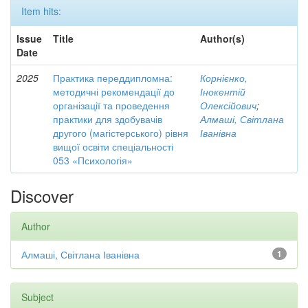
Item hits:
Issue
Title
Author(s)
Date
2025
Практика переддипломна:
Корнієнко,
методичні рекомендації до
Інокентій
організації та проведення
Олексійович
;
практики для здобувачів
Алмаші, Світлана
другого (магістерського) рівня
Іванівна
вищої освіти спеціальності
053 «Психологія»
Discover
Author
Алмаші, Світлана Іванівна
1
Subject