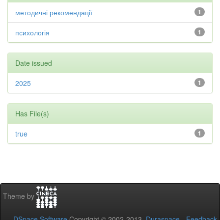
методичні рекомендації
1
психологія
1
Date issued
2025
1
Has File(s)
true
1
Theme by
DSpace Software
Copyright © 2002-2013
Duraspace
-
Feedback