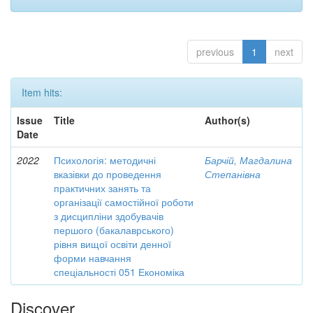
previous
1
next
Item hits:
Issue
Title
Author(s)
Date
2022
Психологія: методичні
Барчій, Магдалина
вказівки до проведення
Степанівна
практичних занять та
організації самостійної роботи
з дисципліни здобувачів
першого (бакалаврського)
рівня вищої освіти денної
форми навчання
спеціальності 051 Економіка
Discover