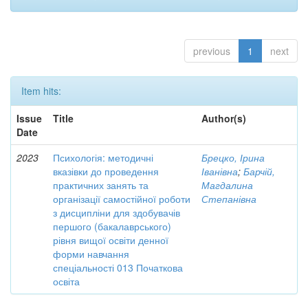
previous
1
next
Item hits:
Issue
Title
Author(s)
Date
2023
Психологія: методичні
Брецко, Ірина
вказівки до проведення
Іванівна
;
Барчій,
практичних занять та
Магдалина
організації самостійної роботи
Степанівна
з дисципліни для здобувачів
першого (бакалаврського)
рівня вищої освіти денної
форми навчання
спеціальності 013 Початкова
освіта