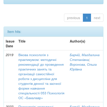
previous
1
next
Item hits:
Issue
Title
Author(s)
Date
2019
Вікова психологія з
Барчій, Магдалина
практикумом: методичні
Степанівна
;
рекомендації до проведення
Воронова, Ольга
практичних занять та
Юріївна
організації самостійної
роботи з дисципліни для
студентів денної та заочної
форми навчання
спеціальності 053 Психологія
ОС «Бакалавр»
2022
Психологія: методичні
Барчій, Магдалина