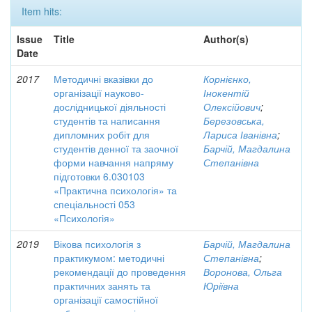
Item hits:
Issue
Title
Author(s)
Date
2017
Методичні вказівки до
Корнієнко,
організації науково-
Інокентій
дослідницької діяльності
Олексійович
;
студентів та написання
Березовська,
дипломних робіт для
Лариса Іванівна
;
студентів денної та заочної
Барчій, Магдалина
форми навчання напряму
Степанівна
підготовки 6.030103
«Практична психологія» та
спеціальності 053
«Психологія»
2019
Вікова психологія з
Барчій, Магдалина
практикумом: методичні
Степанівна
;
рекомендації до проведення
Воронова, Ольга
практичних занять та
Юріївна
організації самостійної