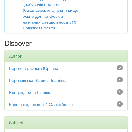
здобувачів першого
(бакалаврського) рівня вищої
освіти денної форми
навчання спеціальності 013
Початкова освіта
Discover
Author
Воронова, Ольга Юріївна
2
Березовська, Лариса Іванівна
1
Брецко, Ірина Іванівна
1
Корнієнко, Інокентій Олексійович
1
Subject