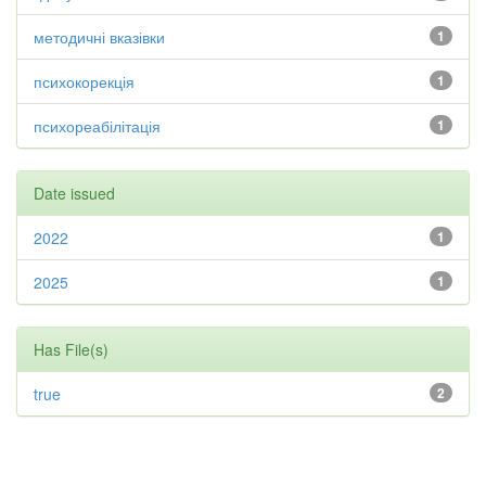
методичні вказівки
1
психокорекція
1
психореабілітація
1
Date issued
2022
1
2025
1
Has File(s)
true
2