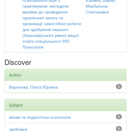
психореабілітація з
Юріївна
;
Барчій,
практикумом: методичні
Магдалина
вказівки до проведення
Степанівна
практичних занять та
організації самостійної роботи
для здобувачів першого
(бакалаврського рівня) вищої
освіти спеціальності 053
Психологія
Discover
Author
Воронова, Ольга Юріївна
1
Subject
вікова та педагогічна психологія
1
здобувачі
1