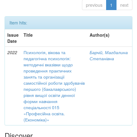
previous
1
next
Item hits:
Issue
Title
Author(s)
Date
2022
Психологія, вікова та
Барчій, Магдалина
педагогічна психологія:
Степанівна
методичні вказівки щодо
проведення практичних
занять та організації
самостійної роботи здобувачів
першого (бакалаврського)
рівня вищої освіти денної
форми навчання
спеціальності 015
«Професійна освіта.
(Економіка)»
Discover