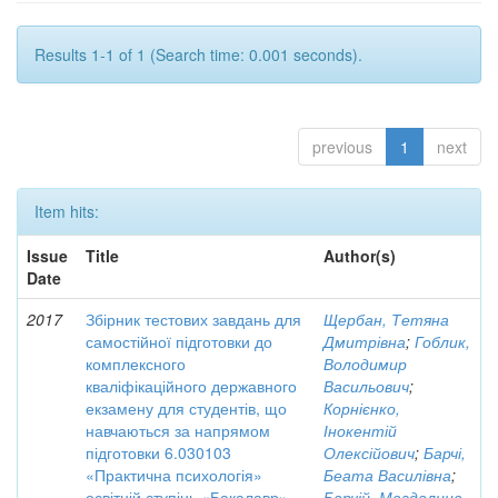
Results 1-1 of 1 (Search time: 0.001 seconds).
previous
1
next
Item hits:
Issue
Title
Author(s)
Date
2017
Збірник тестових завдань для
Щербан, Тетяна
самостійної підготовки до
Дмитрівна
;
Гоблик,
комплексного
Володимир
кваліфікаційного державного
Васильович
;
екзамену для студентів, що
Корнієнко,
навчаються за напрямом
Інокентій
підготовки 6.030103
Олексійович
;
Барчі,
«Практична психологія»
Беата Василівна
;
освітній ступінь «Бакалавр»
Барчій, Магдалина