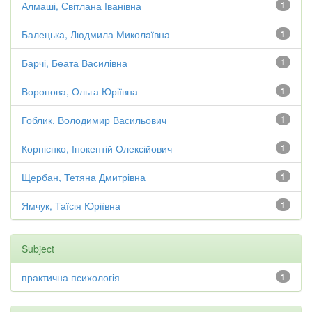
Алмаші, Світлана Іванівна
1
Балецька, Людмила Миколаївна
1
Барчі, Беата Василівна
1
Воронова, Ольга Юріївна
1
Гоблик, Володимир Васильович
1
Корнієнко, Інокентій Олексійович
1
Щербан, Тетяна Дмитрівна
1
Ямчук, Таїсія Юріївна
1
Subject
практична психологія
1