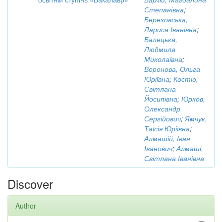
Степанівна
;
Березовська,
Лариса Іванівна
;
Балецька,
Людмила
Миколаївна
;
Воронова, Ольга
Юріївна
;
Костю,
Світлана
Йосипівна
;
Юрков,
Олександр
Сергійович
;
Ямчук,
Таїсія Юріївна
;
Алмашій, Іван
Іванович
;
Алмаші,
Світлана Іванівна
Discover
Author