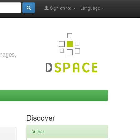
Sign on to:
Language
images,
Discover
Author