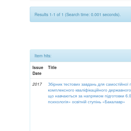
Results 1-1 of 1 (Search time: 0.001 seconds).
Item hits:
Issue
Title
Date
2017
Збірник тестових завдань для самостійної 
комплексного кваліфікаційного державного
що навчаються за напрямом підготовки 6.
психологія» освітній ступінь «Бакалавр»