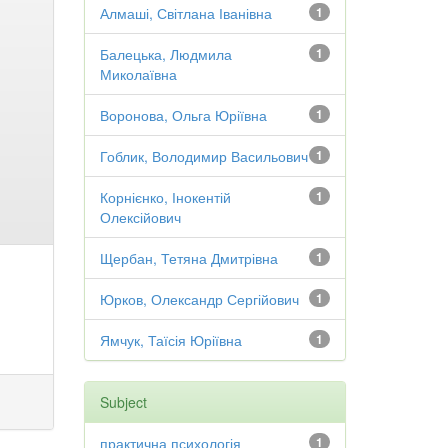
Алмаші, Світлана Іванівна
1
Балецька, Людмила
1
Миколаївна
Воронова, Ольга Юріївна
1
Гоблик, Володимир Васильович
1
Корнієнко, Інокентій
1
Олексійович
Щербан, Тетяна Дмитрівна
1
Юрков, Олександр Сергійович
1
Ямчук, Таїсія Юріївна
1
Subject
практична психологія
1