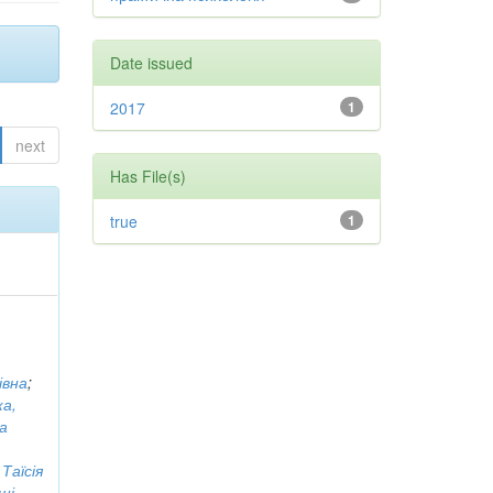
Date issued
2017
1
next
Has File(s)
true
1
івна
;
ка,
а
Таїсія
ші,