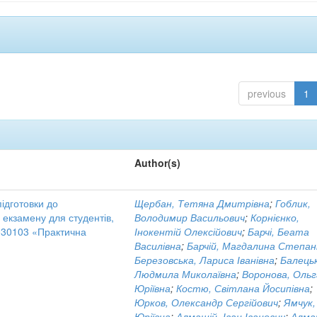
previous
1
Author(s)
підготовки до
Щербан, Тетяна Дмитрівна
;
Гоблик,
 екзамену для студентів,
Володимир Васильович
;
Корнієнко,
030103 «Практична
Інокентій Олексійович
;
Барчі, Беата
Василівна
;
Барчій, Магдалина Степан
Березовська, Лариса Іванівна
;
Балець
Людмила Миколаївна
;
Воронова, Ольг
Юріївна
;
Костю, Світлана Йосипівна
;
Юрков, Олександр Сергійович
;
Ямчук, 
Юріївна
;
Алмашій, Іван Іванович
;
Алма