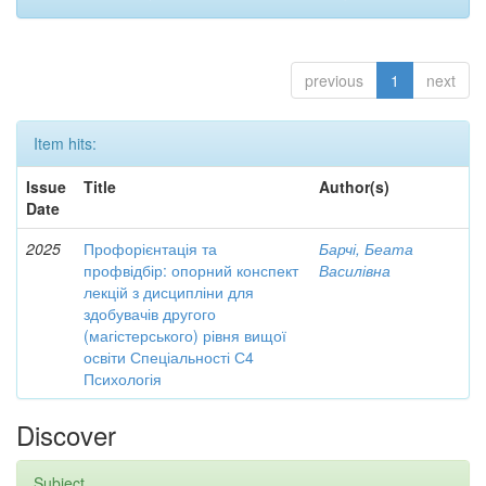
previous
1
next
Item hits:
Issue
Title
Author(s)
Date
2025
Профорієнтація та
Барчі, Беата
профвідбір: опорний конспект
Василівна
лекцій з дисципліни для
здобувачів другого
(магістерського) рівня вищої
освіти Спеціальності С4
Психологія
Discover
Subject