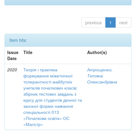
previous
1
next
Item hits:
Issue
Title
Author(s)
Date
2020
Теорія і практика
Атрощенко,
формування міжетнічної
Тетяна
толерантності майбутніх
Олександрівна
учителів початкових класів:
збірник тестових завдань з
курсу для студентів денної та
заочної форми навчання
спеціальності 013
«Початкова освіта» ОС
«Магістр»