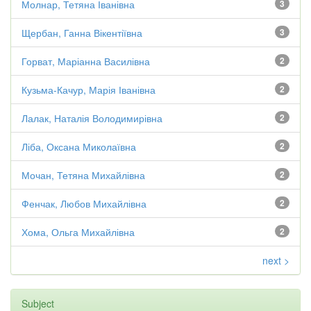
Молнар, Тетяна Іванівна
3
Щербан, Ганна Вікентіївна
3
Горват, Маріанна Василівна
2
Кузьма-Качур, Марія Іванівна
2
Лалак, Наталія Володимирівна
2
Ліба, Оксана Миколаївна
2
Мочан, Тетяна Михайлівна
2
Фенчак, Любов Михайлівна
2
Хома, Ольга Михайлівна
2
next >
Subject