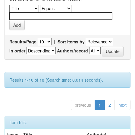
Results/Page
|
Sort items by
In order
Authors/record
Results 1-10 of 18 (Search time: 0.014 seconds).
previous
1
2
next
Item hits:
Issue
Title
Author(s)