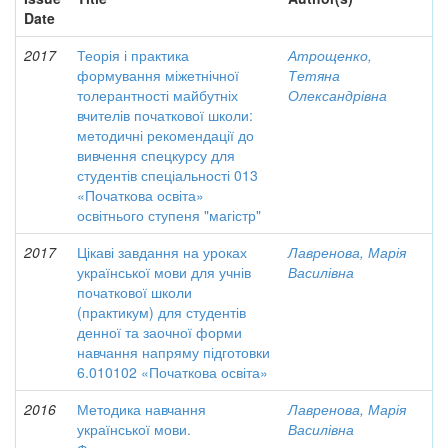
Date
2017
Теорія і практика
Атрощенко,
формування міжетнічної
Тетяна
толерантності майбутніх
Олександрівна
вчителів початкової школи:
методичні рекомендації до
вивчення спецкурсу для
студентів спеціальності 013
«Початкова освіта»
освітнього ступеня "магістр"
2017
Цікаві завдання на уроках
Лавренова, Марія
української мови для учнів
Василівна
початкової школи
(практикум) для студентів
денної та заочної форми
навчання напряму підготовки
6.010102 «Початкова освіта»
2016
Методика навчання
Лавренова, Марія
української мови.
Василівна