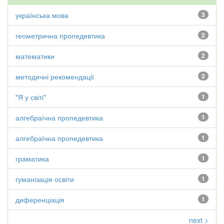
українська мова
3
геометрична пропедевтика
2
математики
2
методичні рекомендації
2
"Я у світі"
1
алгебраїчна пропедевтика
1
алгебраїчна пропедевтика
1
граматика
1
гуманізація освіти
1
диференціація
1
next >