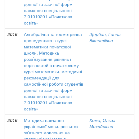
денної та заочної форм
навчання спеціальності
7.01010201 «Початкова
освіта»
2016
Алгебраїчна та геометрична
Щербан, Ганна
пропедевтика в курсі
Вікентіївна
математики початкової
школи. Методика
розв’язування рівнянь і
нерівностей в початковому
курсі математики: методичні
рекомендації для
самостійної роботи студентів
денної та заочної форм
навчання спеціальності
7.01010201 «Початкова
освіта»
2016
Методика навчання
Хома, Ольга
української мови: розвиток
Михайлівна
зв’язного мовлення на
уроках рідної мови в