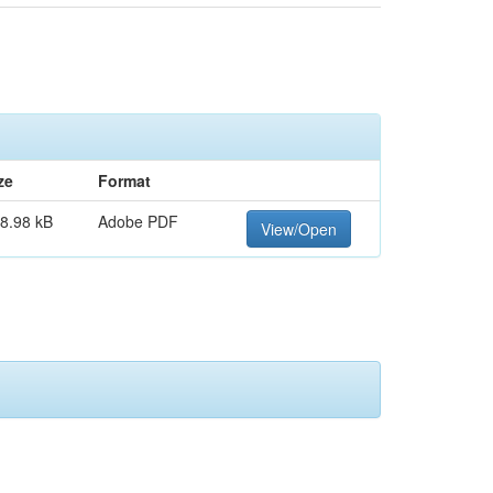
ze
Format
8.98 kB
Adobe PDF
View/Open