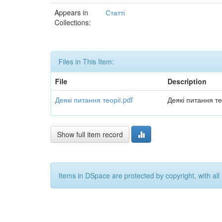
Appears in
Статті
Collections:
Files in This Item:
File
Description
Деякі питання теорії.pdf
Деякі питання те
Show full item record
Items in DSpace are protected by copyright, with all 