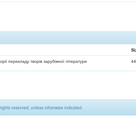
Si
орії перекладу творів зарубіжної літератури
44
rights reserved, unless otherwise indicated.