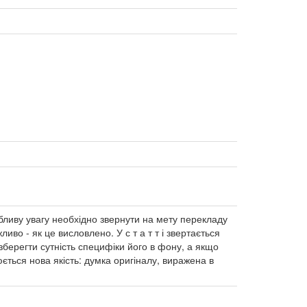
обливу увагу необхідно звернути на мету перекладу
во - як це висловлено. У с т а т т і звертається
зберегти сутність специфіки його в фону, а якщо
ється нова якість: думка оригіналу, виражена в