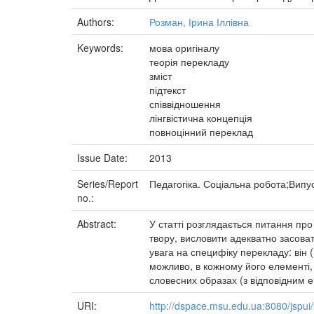
Authors:
Розман, Ірина Іллівна
Keywords:
мова оригіналу
теорія перекладу
зміст
підтекст
співвідношення
лінгвістична концепція
повноцінний переклад
Issue Date:
2013
Series/Report
Педагогіка. Соціальна робота;Випу
no.:
Abstract:
У статті розглядається питання про
твору, висловити адекватно засовати
увага на специфіку перекладу: він 
можливо, в кожному його елементі, 
словесних образах (з відповідним 
URI:
http://dspace.msu.edu.ua:8080/jspu