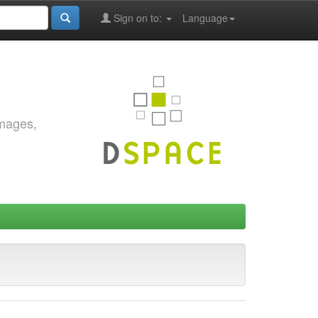
Sign on to:
Language
images,