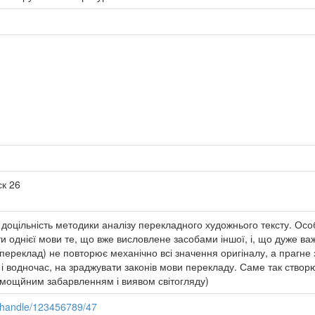
ск 26
 доцільність методики аналізу перекладного художнього тексту. Ос
 однієї мови те, що вже висловлене засобами іншої, і, що дуже важли
(переклад) не повторює механічно всі значення оригіналу, а прагне 
і водночас, на зраджувати законів мови перекладу. Саме так створю
емощйним забарвленням і виявом світогляду)
i/handle/123456789/47