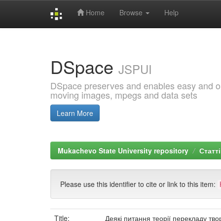
Home
Browse
Help
Skip
navigation
DSpace
JSPUI
DSpace preserves and enables easy and open
moving images, mpegs and data sets
Learn More
Mukachevo State University repository
Статті
Please use this identifier to cite or link to this item:
Title:
Деякі питання теорії перекладу твор