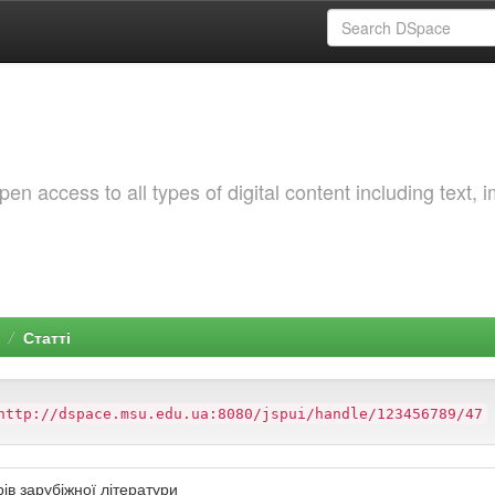
 access to all types of digital content including text, 
Статті
http://dspace.msu.edu.ua:8080/jspui/handle/123456789/47
ів зарубіжної літератури