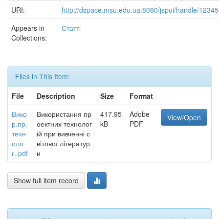
URI:
http://dspace.msu.edu.ua:8080/jspui/handle/1234
Appears in
Статті
Collections:
Files in This Item:
File
Description
Size
Format
Вико
Використання пр
417.95
Adobe
View/Open
р.пр.
оектних технолог
kB
PDF
техн
ій при вивченні с
оло
вітової літератур
г..pdf
и
Show full item record