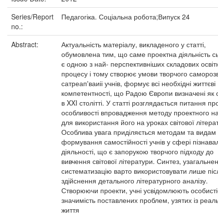
Series/Report
Педагогіка. Соціальна робота;Випуск 24
no.:
Abstract:
Актуальність матеріалу, викладеного у статті,
обумовлена тим, що саме проектна діяльність сь
є одною з най- перспективніших складових освіт
процесу і тому створює умови творчого саморозв
сатреап'ваиіі учнів, формує всі необхідні життєві
компетентності, що Радою Європи визначені як 
в XXI столітті. У статті розглядається питання пр
особливості впровадження методу проектного н
для використання його на уроках світової літера
Особлива увага приділяється методам та видам
формування самостійності учнів у сфері пізнава
діяльності, що є запорукою творчого підходу до
вивчення світової літератури. Синтез, узагальне
систематизацію варто використовувати лише піс
здійснення детального літературного аналізу.
Створюючи проекти, учні усвідомлюють особисті
значимість поставлених проблем, узятих із реал
життя