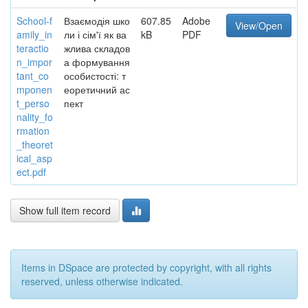
School-f
Взаємодія шко
607.85
Adobe
View/Open
amily_in
ли і сім'ї як ва
kB
PDF
teractio
жлива складов
n_impor
а формування
tant_co
особистості: т
mponen
еоретичний ас
t_perso
пект
nality_fo
rmation
_theoret
ical_asp
ect.pdf
Show full item record
Items in DSpace are protected by copyright, with all rights
reserved, unless otherwise indicated.