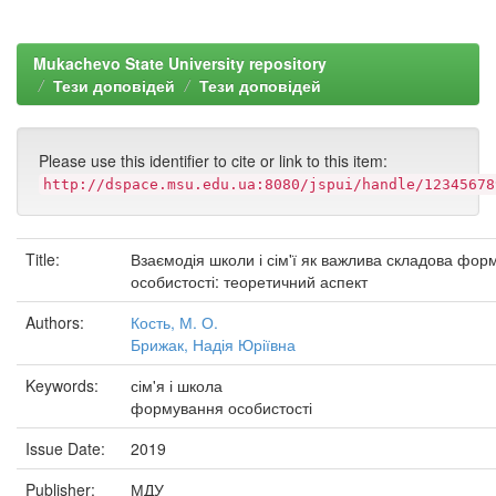
Mukachevo State University repository
Тези доповідей
Тези доповідей
Please use this identifier to cite or link to this item:
http://dspace.msu.edu.ua:8080/jspui/handle/12345678
Title:
Взаємодія школи і сім'ї як важлива складова фор
особистості: теоретичний аспект
Authors:
Кость, М. О.
Брижак, Надія Юріївна
Keywords:
сім'я і школа
формування особистості
Issue Date:
2019
Publisher:
МДУ