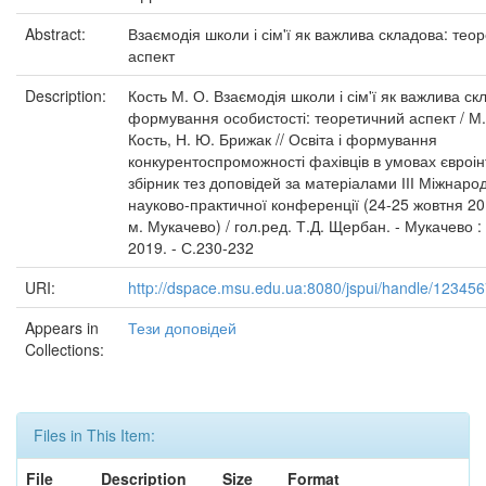
Abstract:
Взаємодія школи і сім'ї як важлива складова: тео
аспект
Description:
Кость М. О. Взаємодія школи і сім'ї як важлива ск
формування особистості: теоретичний аспект / М.
Кость, Н. Ю. Брижак // Освіта і формування
конкурентоспроможності фахівців в умовах євроінт
збірник тез доповідей за матеріалами ІІІ Міжнаро
науково-практичної конференції (24-25 жовтня 20
м. Мукачево) / гол.ред. Т.Д. Щербан. - Мукачево 
2019. - С.230-232
URI:
http://dspace.msu.edu.ua:8080/jspui/handle/12345
Appears in
Тези доповідей
Collections:
Files in This Item:
File
Description
Size
Format