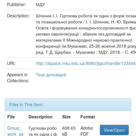
Publisher:
МДУ
Description:
Шпеник І. І. Гурткова робота як одна з форм поза
та позашкільної роботи / І. І. Шпеник, Н. Ю. Брижак
Освіта і формування конкурентоспроможності фах
умовах євроінтеграції : збірник тез доповідей за
матеріалами ІІ Міжнародної науково-практичної
конференції (м.Мукачево, 25-26 жовтня 2018 року)
ред. Т.Д. Щербан. - Мукачево : МДУ, 2018. - С. 4
URI:
http://dspace.msu.edu.ua:8080/jspui/handle/12345
Appears in
Тези доповідей
Collections:
Files in This Item:
File
Description
Size
Format
Group_
Гурткова робо
608.63
Adobe
View/Open
work_as
та як одна з ф
kB
PDF