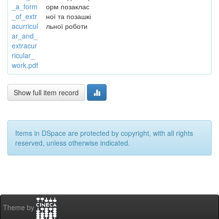
_a_form
орм позаклас
_of_extr
ної та позашкі
acurricul
льної роботи
ar_and_
extracur
ricular_
work.pdf
Show full item record
Items in DSpace are protected by copyright, with all rights
reserved, unless otherwise indicated.
Theme by