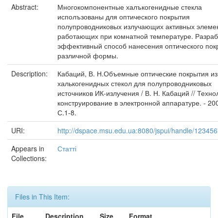
Abstract:
Многокомпонентные халъкогенидные стекла
исполъзованы для оптического покрытия
полупроводниковых излучающих активных элемен
работающих при комнатной температуре. Разраб
эффективный способ нанесения оптического пок
различной формы.
Description:
Кабаций, В. Н.Объемные оптические покрытия из
халькогенидных стекол для полупроводниковых
источников ИК-излучения / В. Н. Кабаций // Техно
конструирование в электронной аппаратуре. - 200
С.1-8.
URI:
http://dspace.msu.edu.ua:8080/jspui/handle/12345
Appears in
Статті
Collections:
Files in This Item:
File
Description
Size
Format