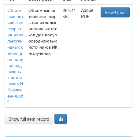
Объем
Объемные оп
264.41
Adobe
View/Open
ные опт
тические покр
kB
PDF
ические
ытия из хальк
покрыт
огенидных сте
ия из ха
кол для полуп
лькоген
роводниковых
идных с
источников ИК
текол д
-излучения
ля полу
провод
никовы
х источ
ников И
К-излуч
ения.pd
f
Show full item record