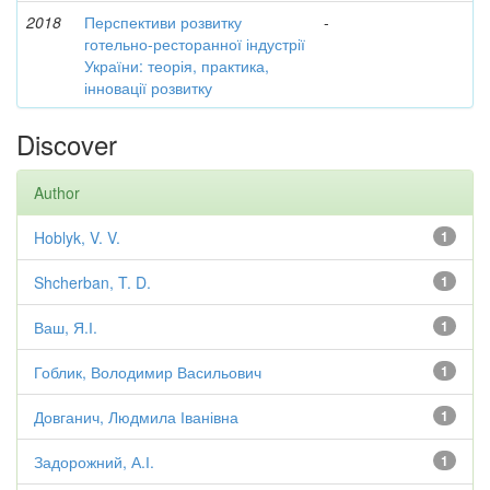
2018
Перспективи розвитку
-
готельно-ресторанної індустрії
України: теорія, практика,
інновації розвитку
Discover
Author
Hoblyk, V. V.
1
Shcherban, T. D.
1
Ваш, Я.І.
1
Гоблик, Володимир Васильович
1
Довганич, Людмила Іванівна
1
Задорожний, А.І.
1