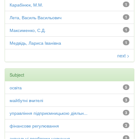
Карабінюк, М.М.
1
Лета, Василь Васильович
1
Максименко, С.Д.
1
Медвідь, Лариса Іванівна
1
next >
Subject
освіта
5
майбутні вчителі
3
управління підприємницькою діяльн...
3
фінансове регулювання
3
актуальні проблеми навчання
2